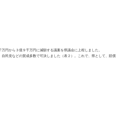
万円から３億９千万円に減額する議案を県議会に上程しました。
自民党などの賛成多数で可決しました（表２）。これで、県として、賠償