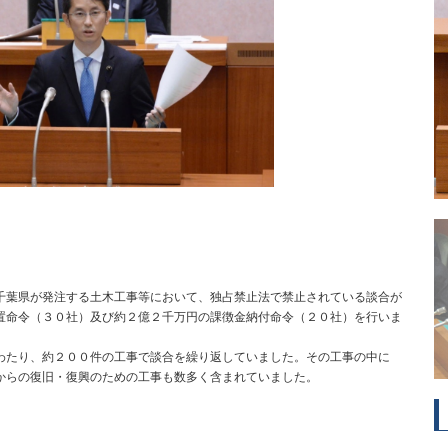
葉県が発注する土木工事等において、独占禁止法で禁止されている談合が
置命令（３０社）及び約２億２千万円の課徴金納付命令（２０社）を行いま
たり、約２００件の工事で談合を繰り返していました。その工事の中に
からの復旧・復興のための工事も数多く含まれていました。