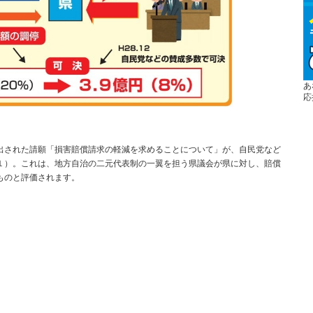
あ
応
された請願「損害賠償請求の軽減を求めることについて」が、自民党など
１）。これは、地方自治の二元代表制の一翼を担う県議会が県に対し、賠償
ものと評価されます。