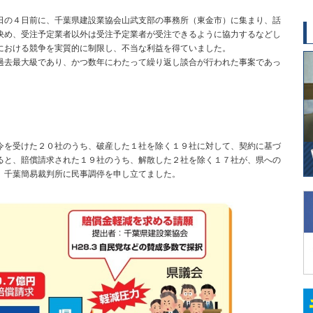
の４日前に、千葉県建設業協会山武支部の事務所（東金市）に集まり、話
決め、受注予定業者以外は受注予定業者が受注できるように協力するなどし
における競争を実質的に制限し、不当な利益を得ていました。
去最大級であり、かつ数年にわたって繰り返し談合が行われた事案であっ
を受けた２０社のうち、破産した１社を除く１９社に対して、契約に基づ
ると、賠償請求された１９社のうち、解散した２社を除く１７社が、県への
、千葉簡易裁判所に民事調停を申し立てました。