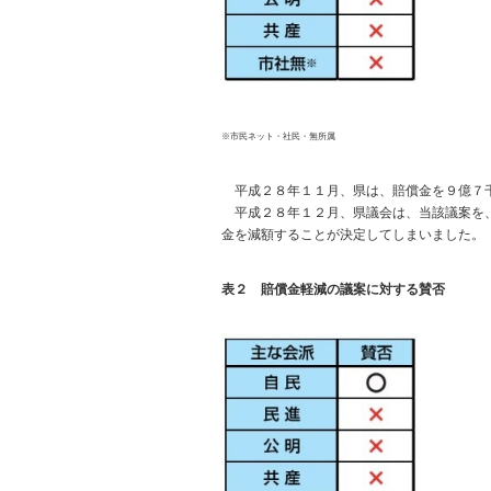
※市民ネット・社民・無所属
平成２８年１１月、県は、賠償金を９億７千
平成２８年１２月、県議会は、当該議案を、
金を減額することが決定してしまいました。
表２ 賠償金軽減の議案に対する賛否