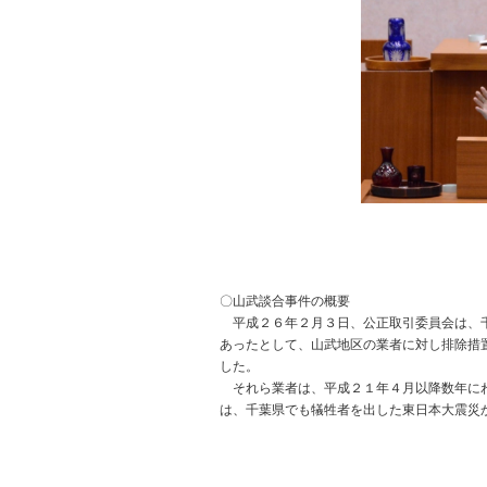
〇山武談合事件の概要
平成２６年２月３日、公正取引委員会は、千
あったとして、山武地区の業者に対し排除措
した。
それら業者は、平成２１年４月以降数年にわ
は、千葉県でも犠牲者を出した東日本大震災