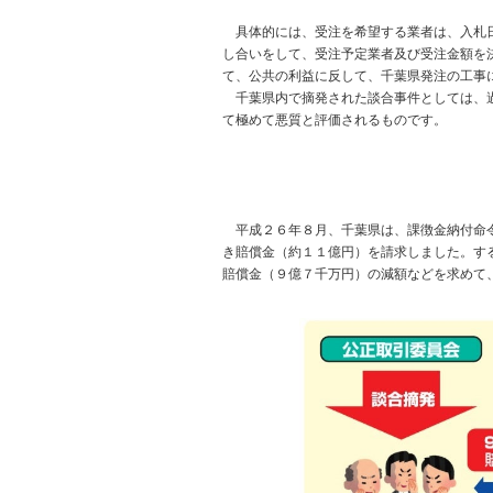
具体的には、受注を希望する業者は、入札日
し合いをして、受注予定業者及び受注金額を
て、公共の利益に反して、千葉県発注の工事
千葉県内で摘発された談合事件としては、過
て極めて悪質と評価されるものです。
平成２６年８月、千葉県は、課徴金納付命令
き賠償金（約１１億円）を請求しました。す
賠償金（９億７千万円）の減額などを求めて