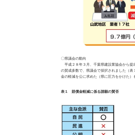
〇県議会の動向
平成２８年３月、千葉県建設業協会から提出
の賛成多数で、県議会で採択されました（表
金の軽減を公に求めた（県に圧力をかけた）
表１ 賠償金軽減に係る請願の賛否