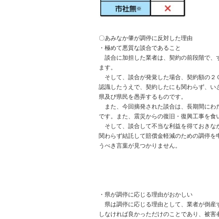
〇あみなか肇が調停に反対した理由
・極めて悪質な談合であること
談合に加担した業者は、契約の前段階で、す
ます。
そして、談合が発覚した場合、契約額の２０
認識したうえで、契約したにも関わらず、い
県及び県民を愚弄するものです。
また、今回摘発された談合は、長期間にわた
です。また、震災からの復旧・復興工事を食
そして、談合して不当な利益を得ておきなが
関わらず結託して賠償金軽減のための調停を
うべき言葉が見つかりません。
・県が調停に応じる理由がおかしい
県は調停に応じる理由として、業者が倒産す
しなければ良かっただけのことであり、被害