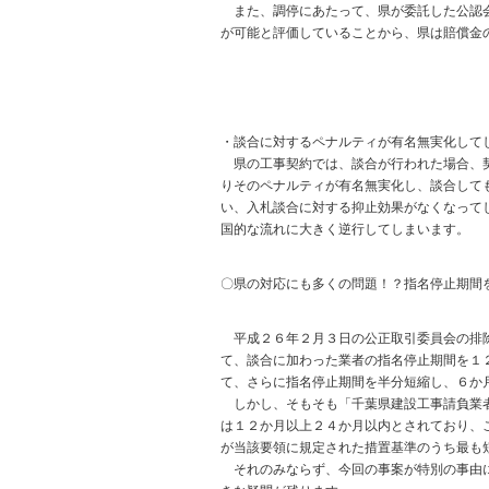
また、調停にあたって、県が委託した公認会
が可能と評価していることから、県は賠償金
・談合に対するペナルティが有名無実化して
県の工事契約では、談合が行われた場合、契
りそのペナルティが有名無実化し、談合して
い、入札談合に対する抑止効果がなくなって
国的な流れに大きく逆行してしまいます。
〇県の対応にも多くの問題！？指名停止期間
平成２６年２月３日の公正取引委員会の排除
て、談合に加わった業者の指名停止期間を１
て、さらに指名停止期間を半分短縮し、６か
しかし、そもそも「千葉県建設工事請負業者
は１２か月以上２４か月以内とされており、
が当該要領に規定された措置基準のうち最も
それのみならず、今回の事案が特別の事由に