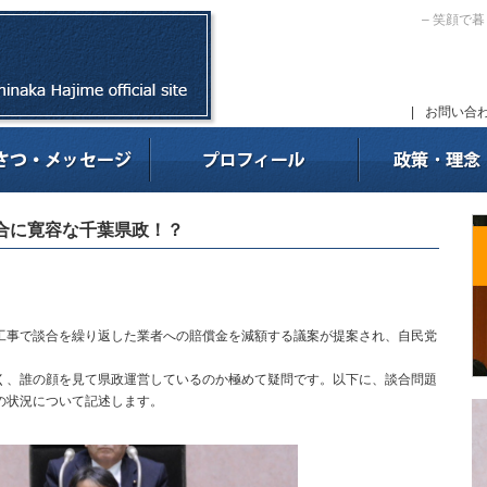
– 笑顔で
|
お問い合
談合に寛容な千葉県政！？
事で談合を繰り返した業者への賠償金を減額する議案が提案され、自民党
、誰の顔を見て県政運営しているのか極めて疑問です。以下に、談合問題
の状況について記述します。