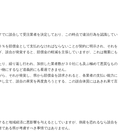
でに談合して受注業者を決定しており、この時点で違法行為を認識してい
％を賠償金として支払わなければならないことが契約に明示され、それを
ざ、談合が発覚すると、賠償金の軽減を主張していますが、これは幾重にも
り、繰り返し行われ、加担した業者数が３０社にも及ぶ極めて悪質なもの
い物にするなど道義的にも看過できません。
ら、それが発覚し、県から賠償金を請求されると、各業者の支払い能力に
申し立て、談合の果実を再度貪ろうとする、この談合体質にはあきれ果て言
ると地域経済に悪影響を与えるとしていますが、倒産を恐れるなら談合を
者である県が考慮すべき事情ではありません。