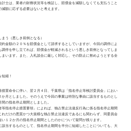
計士は、業者の財務状況等を検証し、賠償金を減額しなくても支払うこと
の減額に応ずる必要はないと考えます。
しまう（悪しき前例となる）
約金額の２０％を賠償金として請求するとしていますが、今回の調停によ
も調停を申し立てれば、賠償金が軽減されるという悪しき前例となってしま
しまいます。また、入札談合に厳しく対応し、その防止に努めようとする全
を短縮！
措置命令に伴い、翌２月４日、千葉県は「指名停止等検討委員会」におい
２か月としました。そのうえで今回の事案は特別な事由に該当するものとし
月間の指名停止期間としました。
等指名停止措置要領」によれば、独占禁止法違反行為に係る指名停止期間
これだけの悪質かつ大規模な独占禁止法違反であるにも関わらず、同委員会
短い１２か月の指名停止期間としたのかについて疑問が残ります。
該当するものとして、指名停止期間を半分に短縮したことについても、大