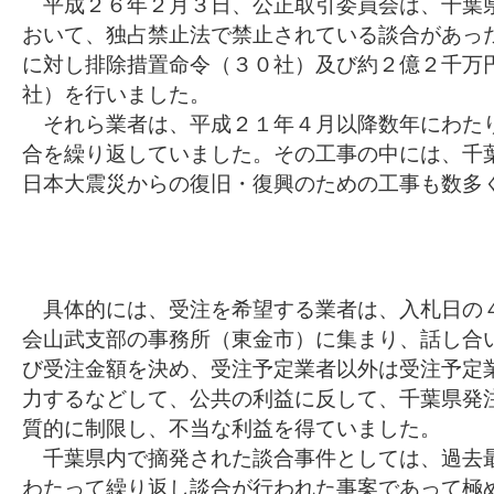
平成２６年２月３日、公正取引委員会は、千葉
おいて、独占禁止法で禁止されている談合があっ
に対し排除措置命令（３０社）及び約２億２千万
社）を行いました。
それら業者は、平成２１年４月以降数年にわた
合を繰り返していました。その工事の中には、千
日本大震災からの復旧・復興のための工事も数多
具体的には、受注を希望する業者は、入札日の
会山武支部の事務所（東金市）に集まり、話し合
び受注金額を決め、受注予定業者以外は受注予定
力するなどして、公共の利益に反して、千葉県発
質的に制限し、不当な利益を得ていました。
千葉県内で摘発された談合事件としては、過去
わたって繰り返し談合が行われた事案であって極