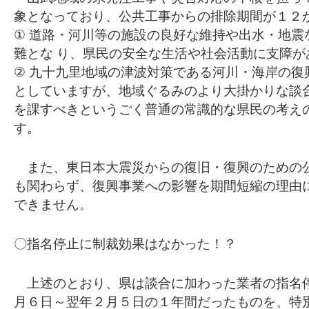
象となっており、公共工事からの排除期間が１２
① 道路・河川等の施設の良好な維持や出水・地震
難とな り、県民の安全な生活や社会活動に支障が
② 九十九里地域の津波対策である河川・海岸の復
としていますが、地域ぐるみのより大掛かりな談
を課すべきというごく普通の常識的な県民の考え
す。
また、東日本大震災からの復旧・復興のための
も関わらず、復興事業への影響を期間短縮の理由
できません。
〇指名停止に制裁効果はなかった！？
上述のとおり、県は談合に加わった業者の指名
月６日～翌年２月５日の１年間だったものを、特