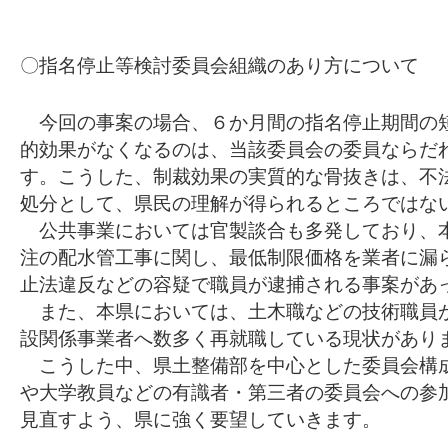
〇指名停止等検討委員会組織のあり方について
今回の事案の場合、６か月間の指名停止期間の
的効果がなくなるのは、当該委員会の委員ならだ
す。こうした、制裁効果の実質的な骨抜きは、不
処分として、県民の理解が得られるところではな
公共事業においては官製談合も多発しており、
注の配水管工事に関し、最低制限価格を業者に漏
止法違反などの容疑で職員が逮捕される事案があ
また、本県においては、土木職などの技術職員
設関係事業者へ数多く再就職している現状があり
こうした中、県土整備部を中心とした委員会構
や大学教員などの有識者・第三者の委員会への参
見直すよう、県に強く要望していきます。