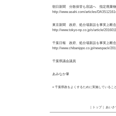
朝日新聞 分散保管も容認へ 指定廃棄
http://www.asahi.com/articles/DA3S12161
東京新聞 政府、処分場新設を事実上断
http://www.tokyo-np.co.jp/s/article/20160
千葉日報 政府、処分場新設を事実上断
http://www.chibanippo.co.jp/newspack/20
千葉県議会議員
あみなか肇
«
千葉県政をよくするために実施しているこ
｜
トップ
｜
あいさ