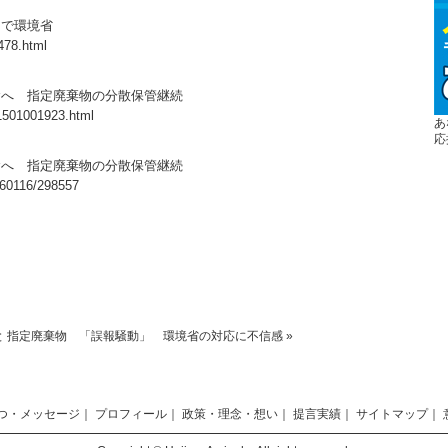
物で環境省
478.html
念へ 指定廃棄物の分散保管継続
11501001923.html
あ
応
念へ 指定廃棄物の分散保管継続
160116/298557
と
指定廃棄物 「誤報騒動」 環境省の対応に不信感
»
つ・メッセージ
｜
プロフィール
｜
政策・理念・想い
｜
提言実績
｜
サイトマップ
｜