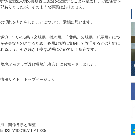
カ所ずつ指定廃棄物の長期管理施設を設置することを断念し、分散保管を
一部ありましたが、そのような事実はありません。
用の混乱をもたらしたことについて、遺憾に思います。
逼迫している5県（宮城県、栃木県、千葉県、茨城県、群馬県）につ
を確実なものとするため、各県1カ所に集約して管理するとの方針に
られるよう、引き続き丁寧な説明に努めていく所存です。
環境省記者クラブ及び環境記者会）にお知らせしました。
理情報サイト トップページより
政府、関係各県と調整
GG15H23_V10C16A1EA1000/