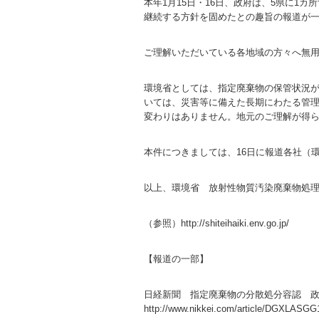
本年1月15日・16日、政府は、5県に1
継続する方針を固めたとの趣旨の報道が
ご理解いただいている各地域の方々へ無
環境省としては、指定廃棄物の保管状況が
いては、災害等に備えた長期にわたる管理
変わりはありません。地元のご理解が得
本件につきましては、16日に報道各社（
以上、環境省 放射性物質汚染廃棄物処
（参照）
http://shiteihaiki.env.go.jp/
【報道の一部】
日経新聞 指定廃棄物の分散処分容認 
http://www.nikkei.com/article/DGXLAS