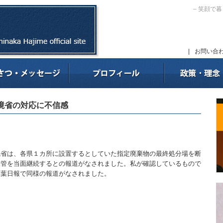
– 笑顔で
|
お問い合
境省の対応に不信感
境省は、各県１カ所に設置するとしていた指定廃棄物の最終処分場を断
保管を当面継続するとの報道がなされました。私が確認しているもので
千葉日報で同様の報道がなされました。