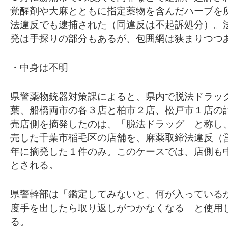
覚醒剤や大麻とともに指定薬物を含んだハーブを
法違反でも逮捕された（同違反は不起訴処分）。
発は手探りの部分もあるが、包囲網は狭まりつつ
・中身は不明
県警薬物銃器対策課によると、県内で脱法ドラッ
葉、船橋両市の各３店と柏市２店、松戸市１店の
売店側を摘発したのは、「脱法ドラッグ」と称し
売した千葉市稲毛区の店舗を、麻薬取締法違反（
年に摘発した１件のみ。このケースでは、店側も
とされる。
県警幹部は「鑑定してみないと、何が入っている
度手を出したら取り返しがつかなくなる」と使用
る。