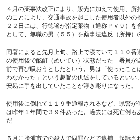
４月の薬事法改正により、販売に加えて使用、所
のことにより、交通事故を起こした使用者以外の
２２日には、行徳署が指定薬物（通称ＰＶ９）を
として、無職の男（５５）を薬事法違反（所持）
同署によると先月上旬、路上で寝ていて１１０番
の使用後で酩酊（めいてい）状態だった。署員が
前で再び吸おうとしたという。男は「使ったこと
わなかった」という趣旨の供述をしているといい
安易に手を出していたことが浮き彫りになった。
使用後に倒れて１１９番通報されるなど、県警が
は昨年１年間で３９件あった。過去には死亡例も
だ。
５月に勝浦市での殺人で同罪などで逮捕、起訴さ