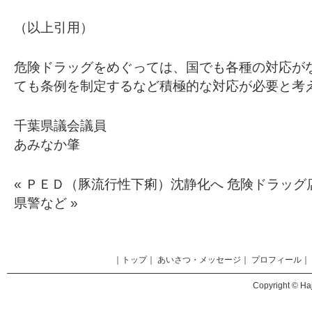
（以上引用）
危険ドラッグをめぐっては、国でも各種の対応が
ても条例を制定するなど積極的な対応が必要と考
千葉県議会議員
あみなか肇
«
ＰＥＤ（豚流行性下痢）沈静化へ
危険ドラッグ
県警など
»
｜
トップ
｜
あいさつ・メッセージ
｜
プロフィール
｜
Copyright © Haj