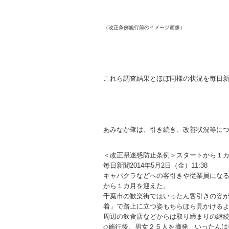
（改正条例施行前のイメージ画像）
これら調査結果とほぼ同様の状況を毎日
あみなか肇は、引き続き、改善状況等に
＜改正県迷惑防止条例＞スタートから１
毎日新聞2014年5月2日（金）11:38
キャバクラなどへの客引きや従業員にな
から１カ月を迎えた。
千葉市の歓楽街ではいったん客引きの姿
着」で路上に立つ姿もちらほら見かける
周辺の飲食店などからは取り締まりの継
◇施行後、男女２５人を摘発 いったんは