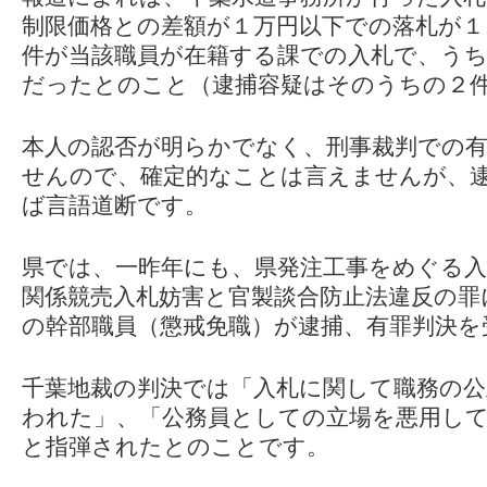
制限価格との差額が１万円以下での落札が１
件が当該職員が在籍する課での入札で、うち
だったとのこと（逮捕容疑はそのうちの２
本人の認否が明らかでなく、刑事裁判での
せんので、確定的なことは言えませんが、
ば言語道断です。
県では、一昨年にも、県発注工事をめぐる入
関係競売入札妨害と官製談合防止法違反の罪
の幹部職員（懲戒免職）が逮捕、有罪判決を
千葉地裁の判決では「入札に関して職務の公
われた」、「公務員としての立場を悪用し
と指弾されたとのことです。