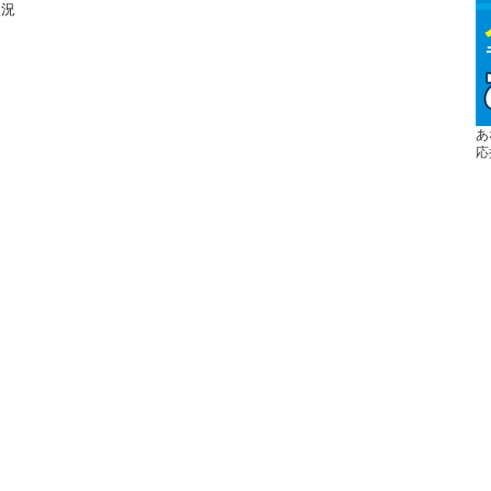
状況
あ
応