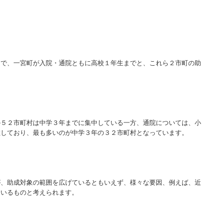
まで、一宮町が入院・通院ともに高校１年生までと、これら２市町の助
。
の５２市町村は中学３年までに集中している一方、通院については、小
散しており、最も多いのが中学３年の３２市町村となっています。
が、助成対象の範囲を広げているともいえず、様々な要因、例えば、近
ているものと考えられます。