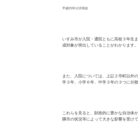
平成25年12月現在
いすみ市が入院・通院ともに高校３年生
成対象が突出していることがわかります
また、入院については、上記２市町以外
学３年、小学６年、中学３年の３つに分
これらを見ると、財政的に豊かな自治体
隣市の状況等によって大きな影響を受け