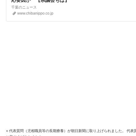
応要因か 【県議会ちば】
千葉のニュース
www.chibanippo.co.jp
«
代表質問（児相職員等の長期療養）が朝日新聞に取り上げられました。
代表