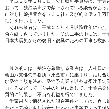
平成２６年２月３日、公正取引委員会は、千葉
おいて、独占禁止法で禁止されている談合があっ
に対し排除措置命令（３０社）及び約２億２千万
社）を行いました。
それら業者は、平成２１年４月以降数年にわた
合を繰り返していました。その工事の中には、千
日本大震災からの復旧・復興のための工事も数多
具体的には、受注を希望する業者は、入札日の
会山武支部の事務所（東金市）に集まり、話し合
び受注金額を決め、受注予定業者以外は受注予定
力するなどして、公共の利益に反して、千葉県発
質的に制限し、不当な利益を得ていました。
千葉県内で摘発された談合事件としては、過去
わたって繰り返し談合が行われた事案であって極