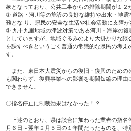
象となっており、公共工事からの排除期間が１２
① 道路・河川等の施設の良好な維持や出水・地震
難とな り、県民の安全な生活や社会活動に支障が
② 九十九里地域の津波対策である河川・海岸の復
としていますが、地域ぐるみのより大掛かりな談
を課すべきというごく普通の常識的な県民の考え
す。
また、東日本大震災からの復旧・復興のための
も関わらず、復興事業への影響を期間短縮の理由
できません。
〇指名停止に制裁効果はなかった！？
上述のとおり、県は談合に加わった業者の指名
月６日～翌年２月５日の１年間だったものを、特