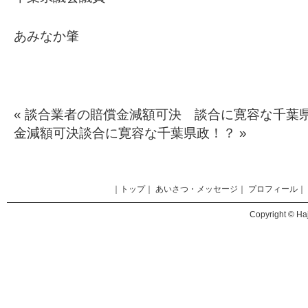
あみなか肇
«
談合業者の賠償金減額可決 談合に寛容な千
金減額可決談合に寛容な千葉県政！？
»
｜
トップ
｜
あいさつ・メッセージ
｜
プロフィール
｜
Copyright © Haj