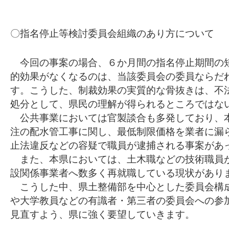
〇指名停止等検討委員会組織のあり方について
今回の事案の場合、６か月間の指名停止期間の
的効果がなくなるのは、当該委員会の委員ならだ
す。こうした、制裁効果の実質的な骨抜きは、不
処分として、県民の理解が得られるところではな
公共事業においては官製談合も多発しており、
注の配水管工事に関し、最低制限価格を業者に漏
止法違反などの容疑で職員が逮捕される事案があ
また、本県においては、土木職などの技術職員
設関係事業者へ数多く再就職している現状があり
こうした中、県土整備部を中心とした委員会構
や大学教員などの有識者・第三者の委員会への参
見直すよう、県に強く要望していきます。