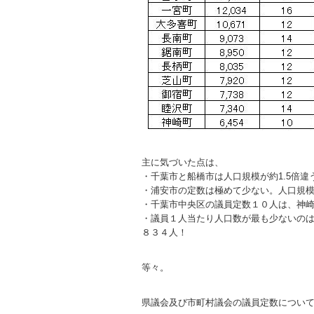
主に気づいた点は、
・千葉市と船橋市は人口規模が約1.5倍
・浦安市の定数は極めて少ない。人口規模
・千葉市中央区の議員定数１０人は、神
・議員１人当たり人口数が最も少ないの
８３４人！
等々。
県議会及び市町村議会の議員定数につい