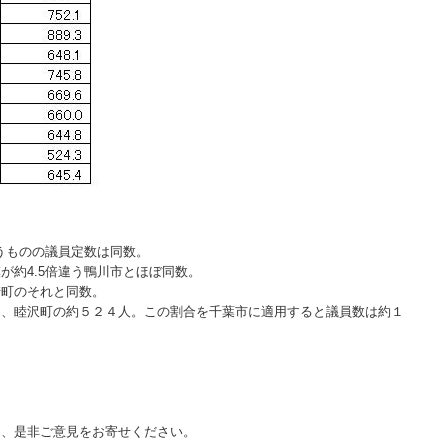
違うものの議員定数は同数。
が約4.5倍違う鴨川市とほぼ同数。
崎町のそれと同数。
は、睦沢町の約５２４人。この割合を千葉市に適用すると議員数は約１
て、是非ご意見をお寄せください。