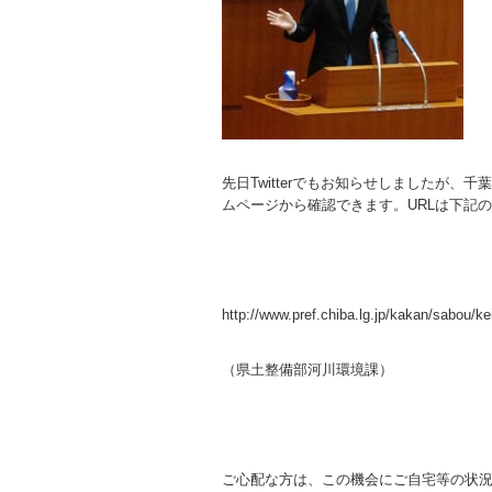
先日Twitterでもお知らせしましたが、
ムページから確認できます。URLは下記
http://www.pref.chiba.lg.jp/kakan/sabou/ke
（県土整備部河川環境課）
ご心配な方は、この機会にご自宅等の状