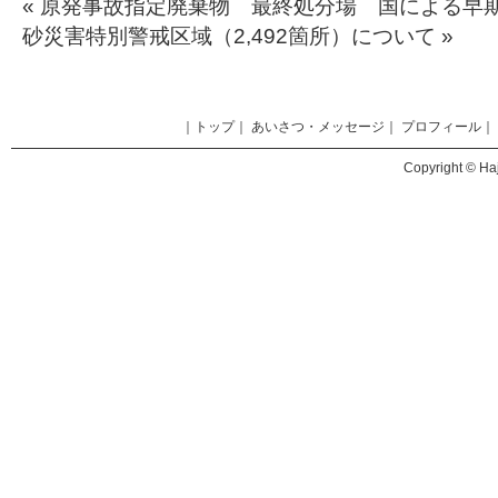
«
原発事故指定廃棄物 最終処分場 国による早
砂災害特別警戒区域（2,492箇所）について
»
｜
トップ
｜
あいさつ・メッセージ
｜
プロフィール
｜
Copyright © Haj