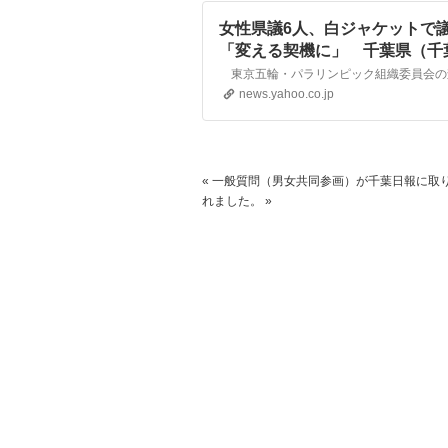
女性県議6人、白ジャケットで
「変える契機に」 千葉県（千葉日
ュース
news.yahoo.co.jp
«
一般質問（男女共同参画）が千葉日報に取
れました。
»