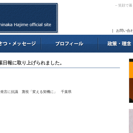
– 笑顔で
|
お問い合
葉日報に取り上げられました。
長発言に抗議 蔑視「変える契機に」 千葉県