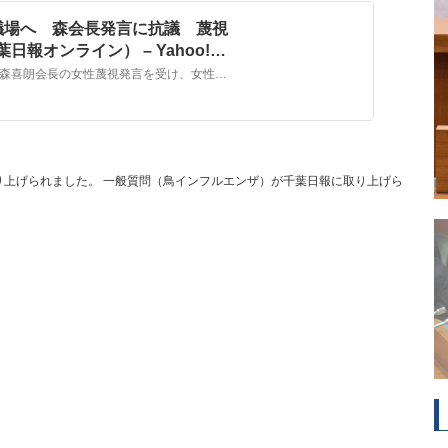
議場へ 森会長発言に抗議 蔑視
報オンライン） – Yahoo!ニ
東京五輪・パラリンピック組織委員会の森喜朗会長の女性蔑視発言を受け、女性県議6人が10日、女性の社会進出を訴える白のジャケットを身に着けて開会中の県議会に臨んだ。一般質問で男女共同参画について県の
り上げられました。
一般質問（鳥インフルエンザ）が千葉日報に取り上げら